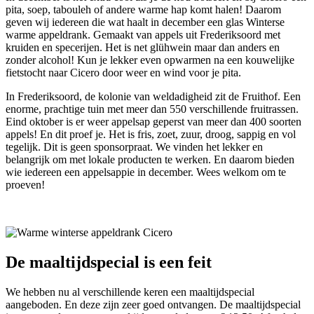
pita, soep, tabouleh of andere warme hap komt halen! Daarom
geven wij iedereen die wat haalt in december een glas Winterse
warme appeldrank. Gemaakt van appels uit Frederiksoord met
kruiden en specerijen. Het is net glühwein maar dan anders en
zonder alcohol! Kun je lekker even opwarmen na een kouwelijke
fietstocht naar Cicero door weer en wind voor je pita.
In Frederiksoord, de kolonie van weldadigheid zit de Fruithof. Een
enorme, prachtige tuin met meer dan 550 verschillende fruitrassen.
Eind oktober is er weer appelsap geperst van meer dan 400 soorten
appels! En dit proef je. Het is fris, zoet, zuur, droog, sappig en vol
tegelijk. Dit is geen sponsorpraat. We vinden het lekker en
belangrijk om met lokale producten te werken. En daarom bieden
wie iedereen een appelsappie in december. Wees welkom om te
proeven!
De maaltijdspecial is een feit
We hebben nu al verschillende keren een maaltijdspecial
aangeboden. En deze zijn zeer goed ontvangen. De maaltijdspecial